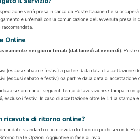
ato il servizio?
 spedizione verrà presa in carico da Poste Italiane che si occuperà
agamento e un'email con la comunicazione dell'avvenuta presa in c
la raccomandata.
a Online
usivamente nei giorni feriali (dal lunedì al venerdì)
. Poste 
vi (esclusi sabato e festivi) a partire dalla data di accettazione del
vi (esclusi sabato e festivi) oa partire dalla data di accettazione de
 indicati si sommano i seguenti tempi di lavorazione: stampa in un 
ì, escluso i festivi. In caso di accettazione oltre le 14 la stampa
ricevuta di ritorno online?
mandate standard o con ricevuta di ritorno in pochi secondi. Per ri
torno tra le Opzioni Aggiuntive in fase di invio