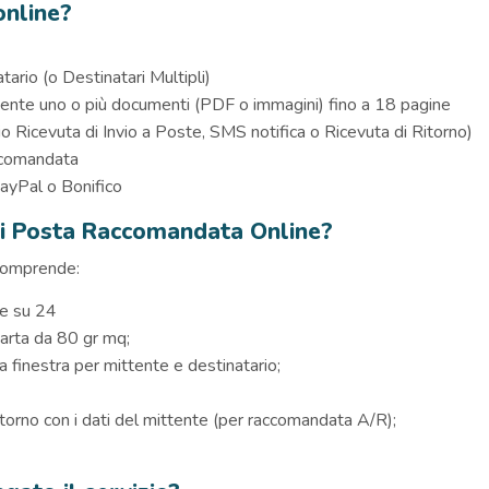
nline?
ario (o Destinatari Multipli)
ente uno o più documenti (PDF o immagini) fino a 18 pagine
o Ricevuta di Invio a Poste, SMS notifica o Ricevuta di Ritorno)
accomandata
PayPal o Bonifico
di Posta Raccomandata Online?
comprende:
re su 24
carta da 80 gr mq;
 finestra per mittente e destinatario;
itorno con i dati del mittente (per raccomandata A/R);